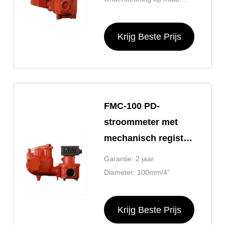
OEM, ODM, OBM
Krijg Beste Prijs
FMC-100 PD-
stroommeter met
mechanisch register,
strainer en
Garantie: 2 jaar
luchtverwijder
Diameter: 100mm/4“
Krijg Beste Prijs