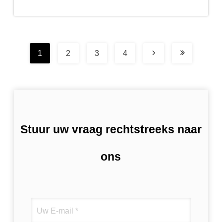
1
2
3
4
Stuur uw vraag rechtstreeks naar
ons