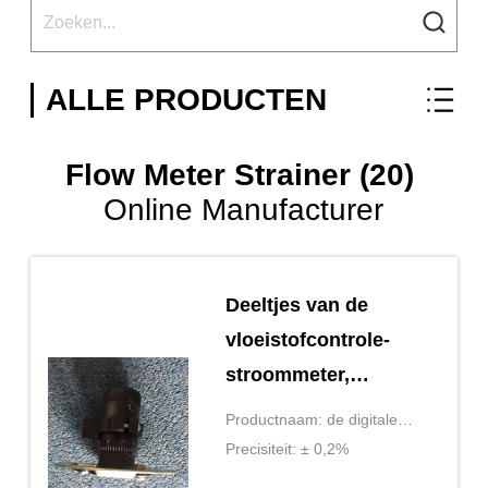
ALLE PRODUCTEN
Flow Meter Strainer (20)
Online Manufacturer
Deeltjes van de
vloeistofcontrole-
stroommeter,
kalibrator,
Productnaam: de digitale
versnellingsbord,
meter van de waterstroom
Precisiteit: ± 0,2%
stroommeter