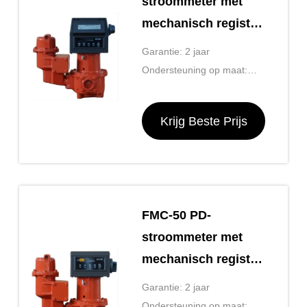
stroommeter met
mechanisch register,
strainer en
Garantie: 2 jaar
luchtverwijder en
Ondersteuning op maat:
ticketprinter
OEM, ODM, OBM
Krijg Beste Prijs
FMC-50 PD-
stroommeter met
mechanisch register,
strainer en
Garantie: 2 jaar
luchtverwijder
Ondersteuning op maat: