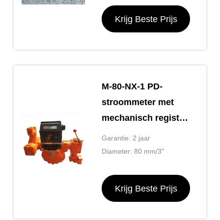
Krijg Beste Prijs
M-80-NX-1 PD-
stroommeter met
mechanisch register,
vooraf ingesteld
Garantie: 2 jaar
register, strainer,
Diameter: 80 mm/3"
luchtverwijder,
vooraf ingestelde
Krijg Beste Prijs
klep en ticketprint