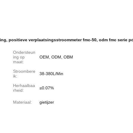
ing
,
positieve verplaatsingsstroommeter fmc-50
,
odm fmc serie p
Ondersteun
ing op
OEM, ODM, OBM
maat:
Stroombere
38-380L/Min
ik:
Herhaalbaa
≤0.07%
rheid:
Materiaal:
gietijzer