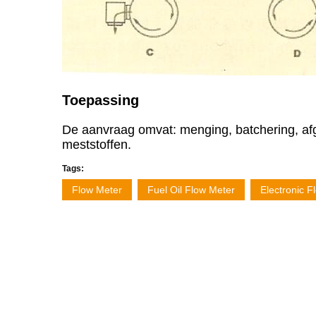
Toepassing
De aanvraag omvat: menging, batchering, afgi
meststoffen.
Tags:
Flow Meter
Fuel Oil Flow Meter
Electronic F