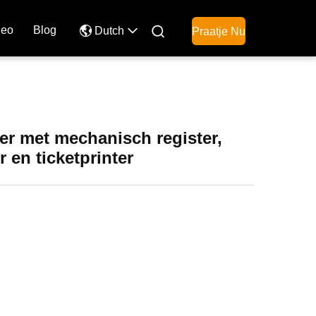
deo
Blog

Dutch
Praatje Nu
r met mechanisch register,
r en ticketprinter