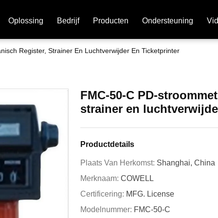
Oplossing
Bedrijf
Producten
Ondersteuning
Vi
h Register, Strainer En Luchtverwijder En Ticketprinter
FMC-50-C PD-stroommete
strainer en luchtverwijde
Productdetails
Plaats Van Herkomst:
Shanghai, China
Merknaam:
COWELL
Certificering:
MFG. License
Modelnummer:
FMC-50-C