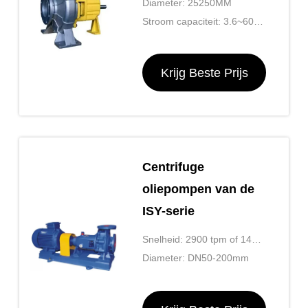
Diameter: 25250MM
Stroom capaciteit: 3.6~600
m3/h
Krijg Beste Prijs
Centrifuge
oliepompen van de
ISY-serie
Snelheid: 2900 tpm of 1450
tpm
Diameter: DN50-200mm