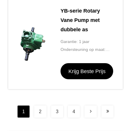
YB-serie Rotary
Vane Pump met
dubbele as
Garantie: 1 jaar
Ondersteuning op maat:
OEM, ODM, OBM
Krijg Beste Prijs
1
2
3
4