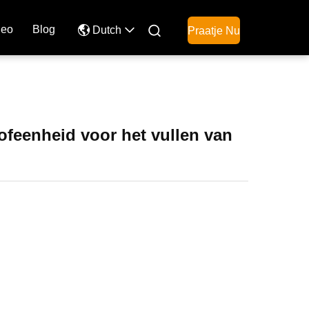
deo
Blog

Dutch
Praatje Nu
feenheid voor het vullen van