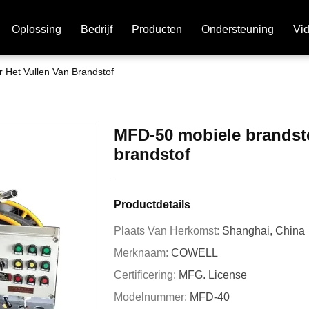
Oplossing
Bedrijf
Producten
Ondersteuning
Vi
 Het Vullen Van Brandstof
MFD-50 mobiele brandsto
brandstof
Productdetails
Plaats Van Herkomst:
Shanghai, China
Merknaam:
COWELL
Certificering:
MFG. License
Modelnummer:
MFD-40