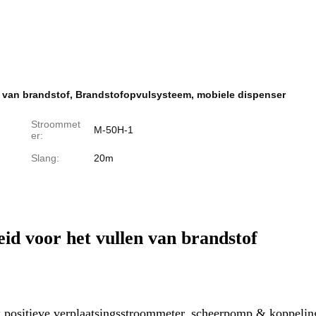
 van brandstof
,
Brandstofopvulsysteem
,
mobiele dispenser
Stroommet
M-50H-1
er:
Slang:
20m
d voor het vullen van brandstof
 positieve verplaatsingsstroommeter, scheerpomp & koppelin