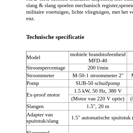
slang & slang spoelen mechanisch register,sproeie
militaire voertuigen, lichte vliegtuigen, met he
enz.
Technische specificatie
mobiele brandstofeenheid
Model
MFD-40
Stroompercentage
200 l/min
Stroommeter
M-50-1 stroommeter 2"
Pomp
SUB-50 schuifpomp
1.5 kW, 50 Hz, 380 V
Ex-proof motor
(Motor van 220 V optie)
(
Slangen
1.5", 20 m
Adapter van
1.5" automatische spuitstuk 
spuitstuk/slang
Slangenrol