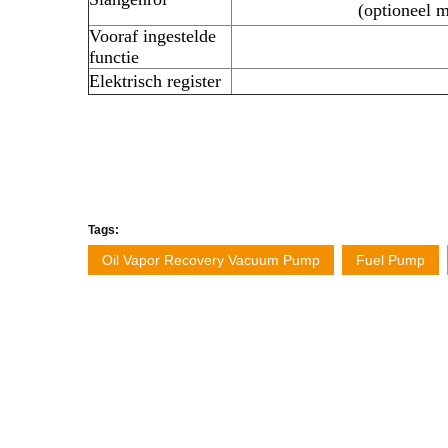
(optioneel 
Vooraf ingestelde
functie
Elektrisch register
Tags:
Oil Vapor Recovery Vacuum Pump
Fuel Pump