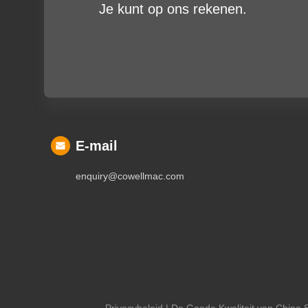
Je kunt op ons rekenen.
E-mail
enquiry@cowellmac.com