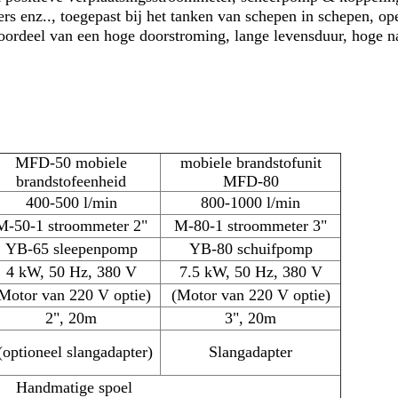
rs enz.., toegepast bij het tanken van schepen in schepen, op
t voordeel van een hoge doorstroming, lange levensduur, hoge
MFD-50 mobiele
mobiele brandstofunit
brandstofeenheid
MFD-80
400-500 l/min
800-1000 l/min
M-50-1 stroommeter 2"
M-80-1 stroommeter 3"
YB-65 sleepenpomp
YB-80 schuifpomp
4 kW, 50 Hz, 380 V
7.5 kW, 50 Hz, 380 V
Motor van 220 V optie)
(Motor van 220 V optie)
2", 20m
3", 20m
(optioneel slangadapter)
Slangadapter
Handmatige spoel