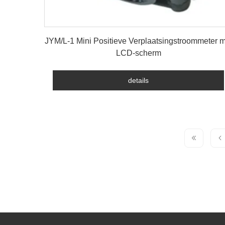
details
JYM/L-1 Mini Positieve Verplaatsingstroommeter m
LCD-scherm
details