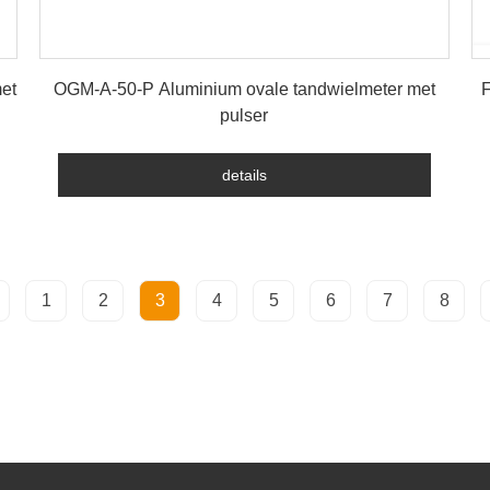
details
et
OGM-A-50-P Aluminium ovale tandwielmeter met
F
pulser
details
1
2
3
4
5
6
7
8