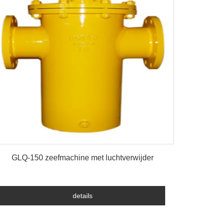
details
GLQ-150 zeefmachine met luchtverwijder
details