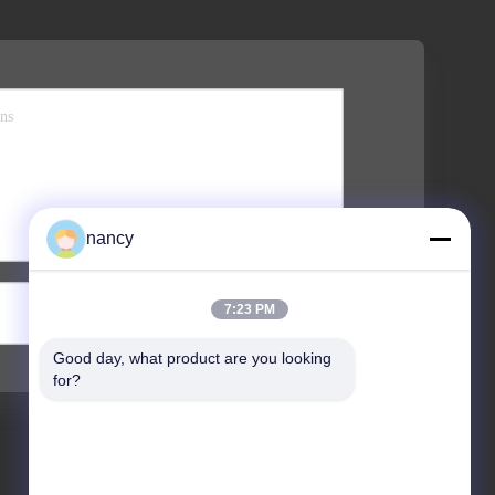
nancy
Verzend
7:23 PM
Good day, what product are you looking 
for?
Adres