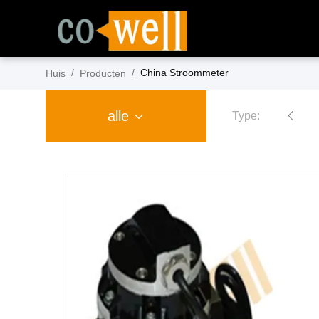
/
/
China Stroommeter
Huis
Producten
alle
Type:
Stroommeter
benzinepompen