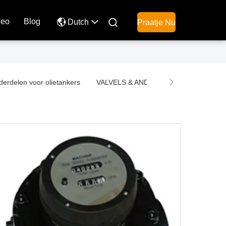
deo
Blog

Dutch
Praatje Nu
erdelen voor olietankers
VALVELS & ANDER