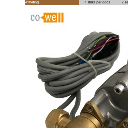
Afmeting
4 stuks per doos
2 se