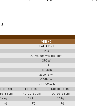
ng.
VRB-60
Exd
II AT3 Gb
IP54
220V/380V wisselstroom
370 W
1.5A
60 L/min
2800 RPM
0.04Mpa
BSPF1⁄2 inch
ledige set
Eén pomp
Dubbele pomp
35
×
33 cm
46
×
20
×
30 cm
50
×
26
×
24 cm
17 kg
12 kg
14 kg
18 kg
13 kg
15 kg