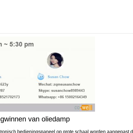
ugwinnen van oliedamp
ronisch bedieningspaneel op grote schaal worden aangepast d