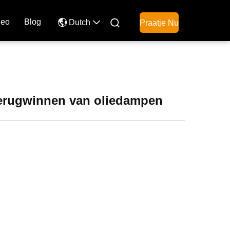
deo
Blog

Dutch
Praatje Nu
erugwinnen van oliedampen