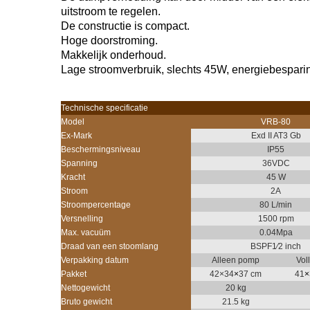
uitstroom te regelen.
De constructie is compact.
Hoge doorstroming.
Makkelijk onderhoud.
Lage stroomverbruik, slechts 45W, energiebespari
Technische specificatie
Model
VRB-80
Ex-Mark
Exd II AT3 Gb
Beschermingsniveau
IP55
Spanning
36VDC
Kracht
45 W
Stroom
2A
Stroompercentage
80 L/min
Versnelling
1500 rpm
Max. vacuüm
0.04Mpa
Draad van een stoomlang
BSPF1⁄2 inch
Verpakking datum
Alleen pomp
Vol
Pakket
42×34
×
37 cm
41
×
Nettogewicht
20 kg
Bruto gewicht
21.5 kg