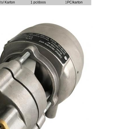
ts
/ Karton
1 pc/doos
1
PC/karton