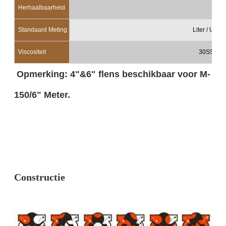
Herhaalbaarheid
≤
Standaard Meting
Liter / US G
Viscositeit
30SSU~1
Opmerking: 4"&6" flens beschikbaar voor M-
150/6" Meter.
Constructie