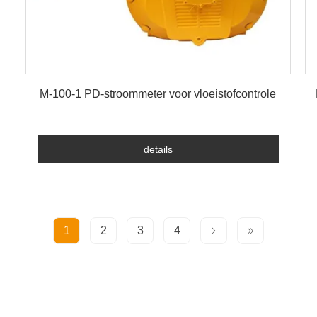
details
M-100-1 PD-stroommeter voor vloeistofcontrole
details
1
2
3
4