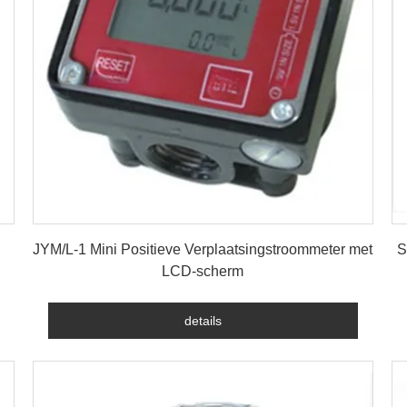
details
JYM/L-1 Mini Positieve Verplaatsingstroommeter met
S
LCD-scherm
details