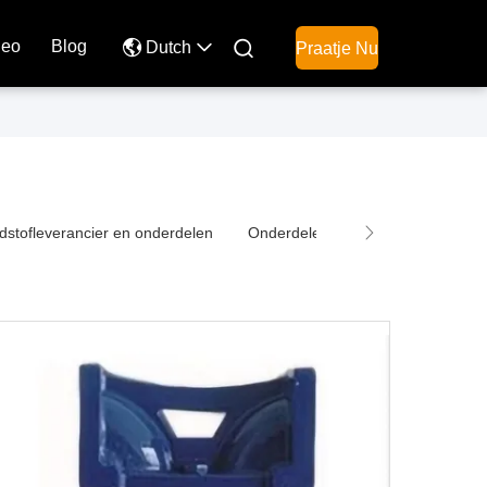
deo
Blog

Dutch
Praatje Nu
dstofleverancier en onderdelen
Onderdelen voor olietankers