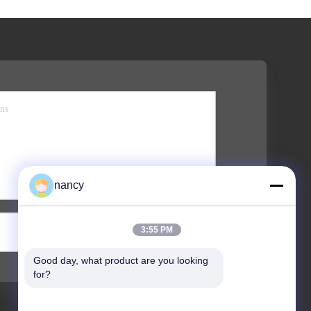
nancy
Verzend
3:55 PM
Good day, what product are you looking 
for?